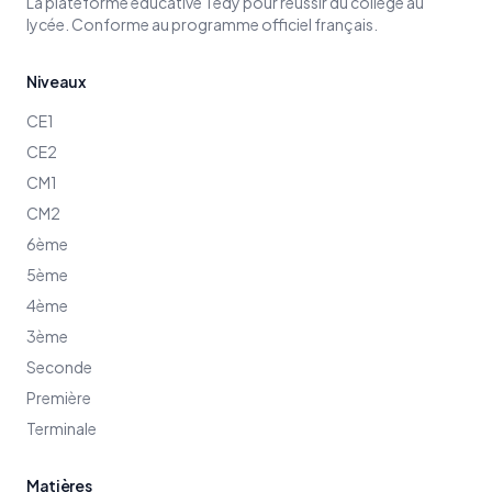
La plateforme éducative Tedy pour réussir du collège au
lycée. Conforme au programme officiel français.
Niveaux
CE1
CE2
CM1
CM2
6ème
5ème
4ème
3ème
Seconde
Première
Terminale
Matières